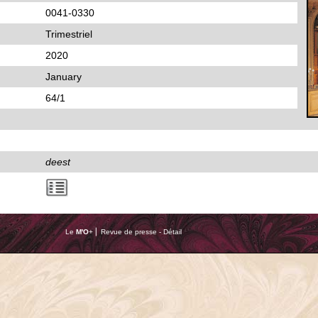
0041-0330
Trimestriel
2020
January
64/1
deest
Le
M'O
+ ⎢ Revue de presse - Détail