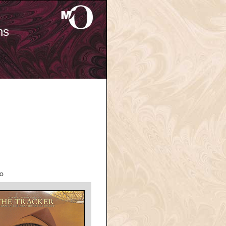
ns
'O