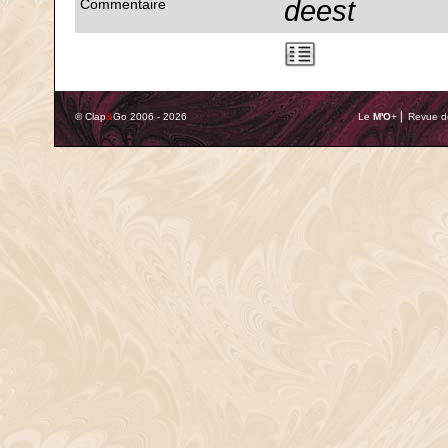
deest
Commentaire
© Clap
&
Go 2006 - 2026
Le
M'O
+ ⎢ Revue de