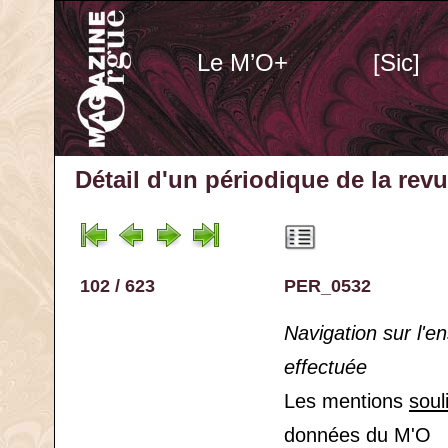
Le M’O+
[Sic]
Détail d'un périodique
de la rev
102 / 623
PER_0532
Navigation sur l'
effectuée
Les mentions
soul
données du M'O