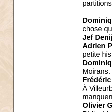
partitions
Dominiq
chose qu
Jef Deni
Adrien P
petite his
Dominiq
Moirans.
Frédéric
À Villeu
manquent
Olivier 