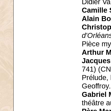
Didier Va
Camille 
Alain B
Christo
d'Orléan
Pièce my
Arthur M
Jacques 
741) (CN
Prélude, 
Geoffroy.
Gabriel 
théâtre a