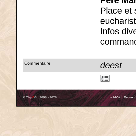
Père Mar
Place et 
eucharist
Infos di
command
deest
Commentaire
© Clap
&
Go 2006 - 2026
Le
M'O
+ ⎢ Revue de