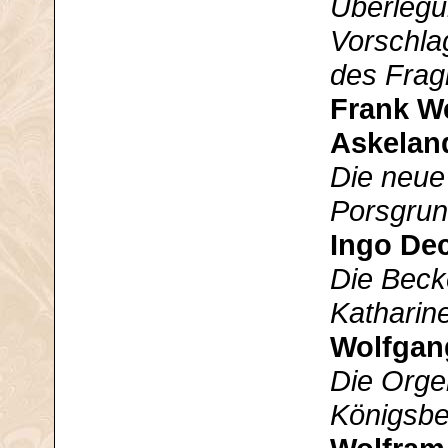
Überlegu
Vorschlag
des Fra
Frank W
Askelan
Die neue 
Porsgrun
Ingo De
Die Becke
Katharin
Wolfgan
Die Orge
Königsber