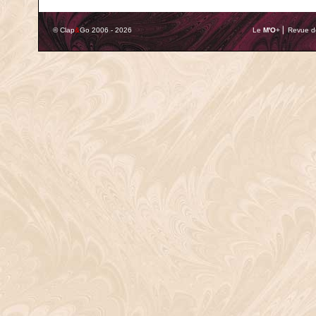
© Clap
&
Go 2006 - 2026
Le
M'O
+ ⎢ Revue de