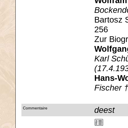
Wolfram
Bockendo
Bartosz 
256
Zur Biog
Wolfgan
Karl Schü
(17.4.19
Hans-Wo
Fischer 
deest
Commentaire