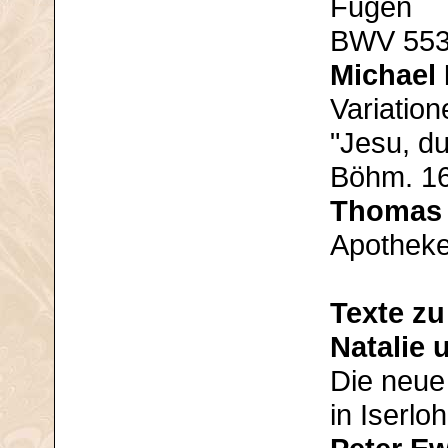
Fugen
BWV 553
Michael 
Variation
"Jesu, du
Böhm. 1
Thomas 
Apotheke
Texte z
Natalie 
Die neue
in Iserlo