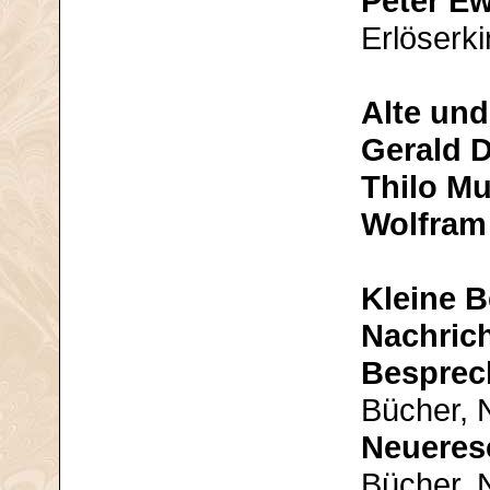
Peter E
Erlöserk
Alte und
Gerald 
Thilo Mu
Wolfram
Kleine B
Nachric
Bespre
Bücher, 
Neueres
Bücher, 