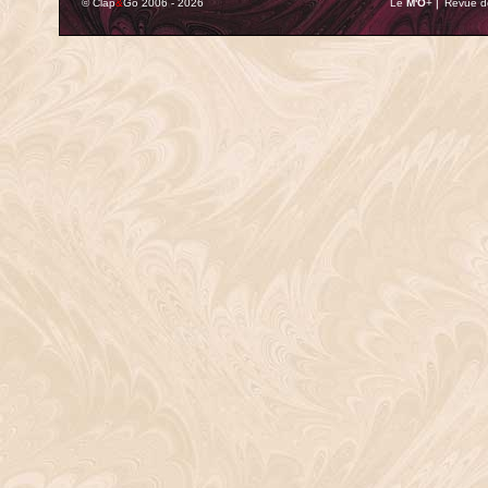
© Clap
&
Go 2006 - 2026
Le
M'O
+ ⎢ Revue de