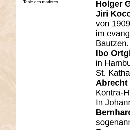
Holger 
Table des matières
Jiri Koc
von 1909
im evange
Bautzen.
Ibo Ortg
in Hambu
St. Kath
Abrecht
Kontra-H
In Johan
Bernhard
sogenann