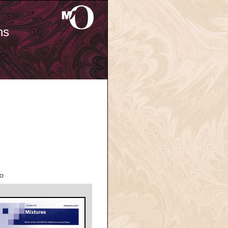
ns
'O