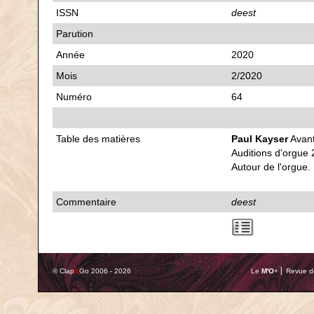
ISSN
deest
Parution
Année
2020
Mois
2/2020
Numéro
64
Table des matières
Paul Kayser
Avant
Auditions d'orgue 
Autour de l'orgue.
Commentaire
deest
© Clap
&
Go 2006 - 2026
Le
M'O
+ ⎢ Revue de