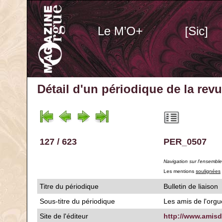
Le M’O+
[Sic]
Détail d'un périodique
de la rev
127 / 623
PER_0507
Navigation sur l'ensembl
Les mentions
soulignées
Titre du périodique
Bulletin de liaison
Sous-titre du périodique
Les amis de l'org
Site de l'éditeur
http://www.amisd