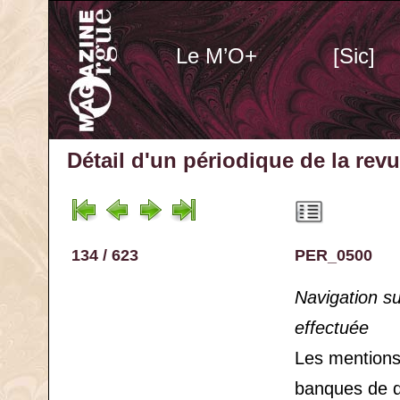
Le M’O+
[Sic]
Détail d'un périodique
de la rev
134 / 623
PER_0500
Navigation s
effectuée
Les mention
banques de 