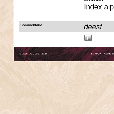
Index al
deest
Commentaire
© Clap
&
Go 2006 - 2026
Le
M'O
+ ⎢ Revue de