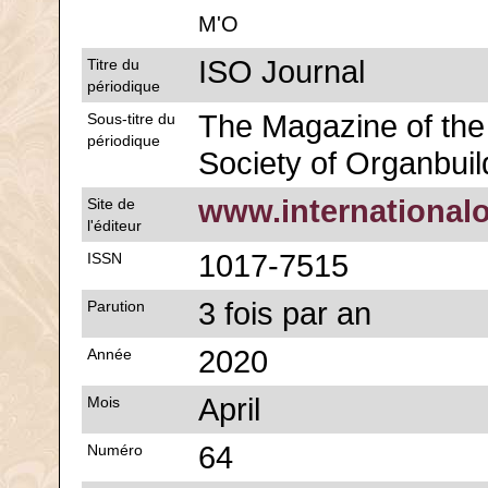
M'O
ISO Journal
Titre du
périodique
The Magazine of the 
Sous-titre du
périodique
Society of Organbuil
www.international
Site de
l'éditeur
1017-7515
ISSN
3 fois par an
Parution
2020
Année
April
Mois
64
Numéro