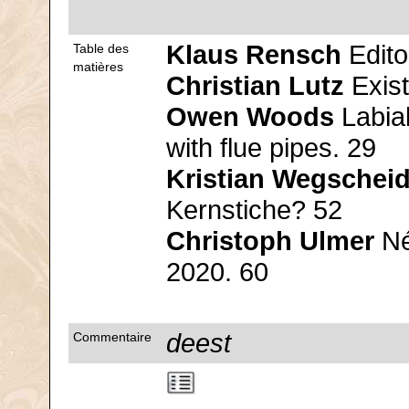
Klaus Rensch
Editor
Table des
matières
Christian Lutz
Exist
Owen Woods
Labial
with flue pipes. 29
Kristian Wegscheid
Kernstiche? 52
Christoph Ulmer
Né
2020. 60
deest
Commentaire