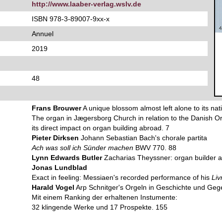
http://www.laaber-verlag.wslv.de
ISBN 978-3-89007-9xx-x
Annuel
2019
48
Frans Brouwer
A unique blossom almost left alone to its nat
The organ in Jægersborg Church in relation to the Danish
its direct impact on organ building abroad. 7
Pieter Dirksen
Johann Sebastian Bach's chorale partita
Ach was soll ich Sünder machen
BWV 770. 88
Lynn Edwards Butler
Zacharias Theyssner: organ builder at
Jonas Lundblad
Exact in feeling: Messiaen's recorded performance of his
Liv
Harald Vogel
Arp Schnitger's Orgeln in Geschichte und Geg
Mit einem Ranking der erhaltenen Instumente:
32 klingende Werke und 17 Prospekte. 155