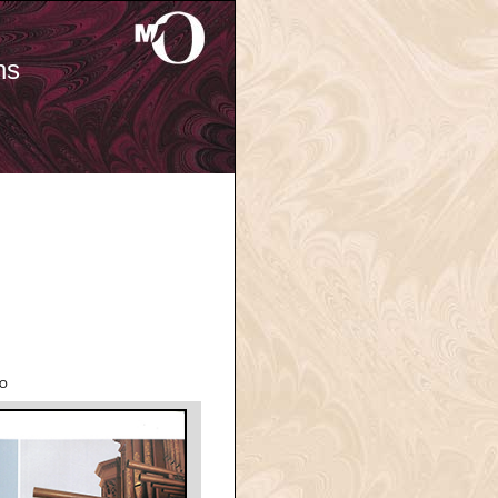
ns
'O