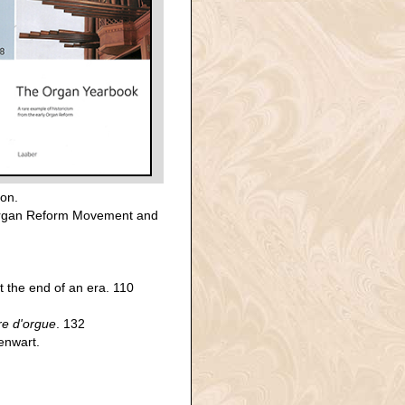
ion.
 Organ Reform Movement and
 the end of an era. 110
re d'orgue
. 132
enwart.