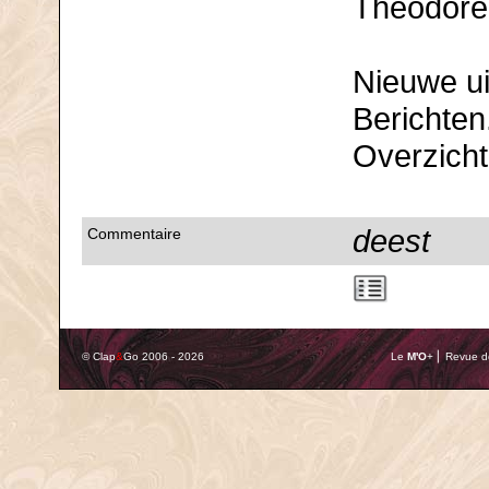
Théodore 
Nieuwe ui
Berichten
Overzicht 
deest
Commentaire
© Clap
&
Go 2006 - 2026
Le
M'O
+ ⎢ Revue de