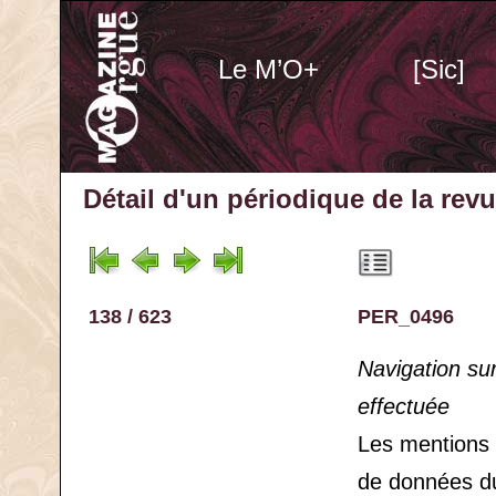
Le M’O+
[Sic]
Détail d'un périodique
de la rev
138 / 623
PER_0496
Navigation su
effectuée
Les mentions
de données d