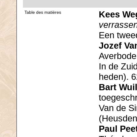
Kees We
Table des matières
verrasse
Een twee
Jozef Va
Averbode
In de Zui
heden). 6
Bart Wui
toegeschr
Van de Si
(Heusden-
Paul Pee