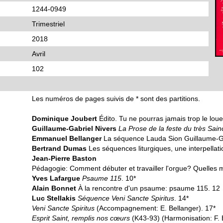
1244-0949
Trimestriel
2018
Avril
102
Les numéros de pages suivis de * sont des partitions.
Dominique Joubert
Édito. Tu ne pourras jamais trop le loue
Guillaume-Gabriel Nivers
La Prose de la feste du très Sai
Emmanuel Bellanger
La séquence Lauda Sion Guillaume-Ga
Bertrand Dumas
Les séquences liturgiques, une interpellati
Jean-Pierre Baston
Pédagogie: Comment débuter et travailler l'orgue? Quelles
Yves Lafargue
Psaume 115
. 10*
Alain Bonnet
À la rencontre d'un psaume: psaume 115. 12
Luc Stellakis
Séquence Veni Sancte Spiritus
. 14*
Veni Sancte Spiritus
(Accompagnement: E. Bellanger). 17*
Esprit Saint, remplis nos cœurs
(K43-93) (Harmonisation: F. 