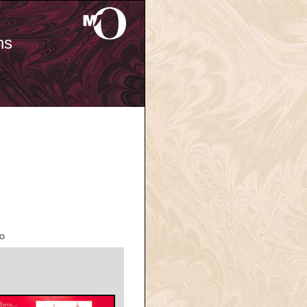
ns
'O