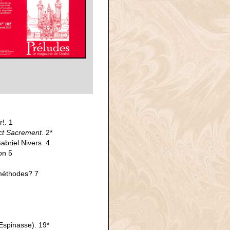
r!. 1
nct Sacrement
. 2*
briel Nivers. 4
on 5
 méthodes? 7
Espinasse). 19*