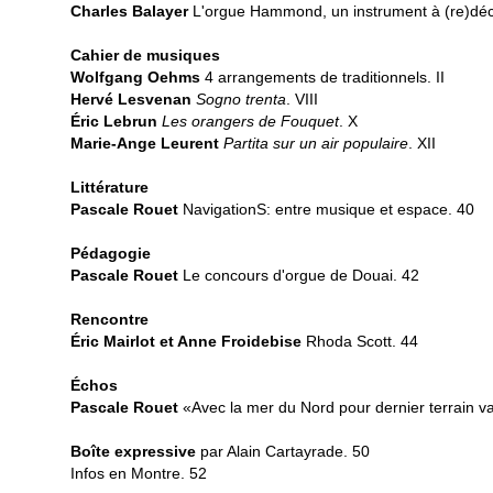
Charles Balayer
L'orgue Hammond, un instrument à (re)dé
Cahier de musiques
Wolfgang Oehms
4 arrangements de traditionnels. II
Hervé Lesvenan
Sogno trenta
. VIII
Éric Lebrun
Les orangers de Fouquet
. X
Marie-Ange Leurent
Partita sur un air populaire
. XII
Littérature
Pascale Rouet
NavigationS: entre musique et espace. 40
Pédagogie
Pascale Rouet
Le concours d'orgue de Douai. 42
Rencontre
Éric Mairlot et Anne Froidebise
Rhoda Scott. 44
Échos
Pascale Rouet
«Avec la mer du Nord pour dernier terrain 
Boîte expressive
par Alain Cartayrade. 50
Infos en Montre. 52