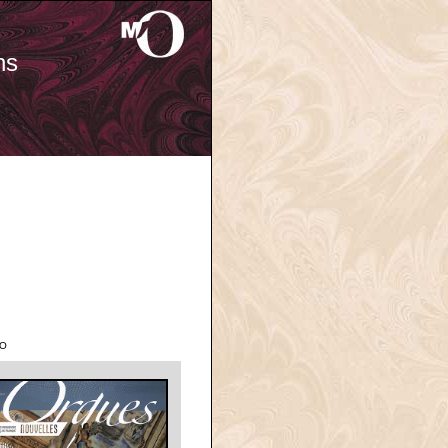
ns
'O