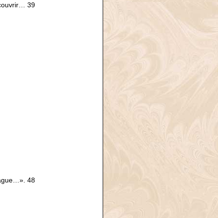
couvrir… 39
vague…». 48