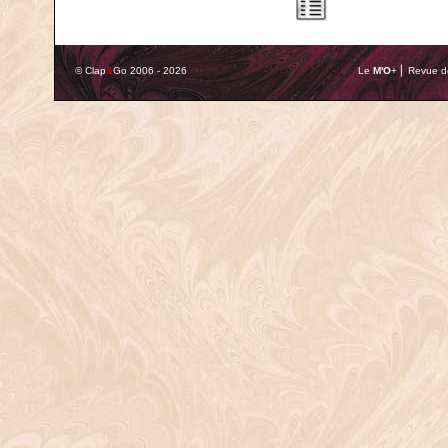
© Clap
&
Go 2006 - 2026
Le
M'O
+ ⎢ Revue de