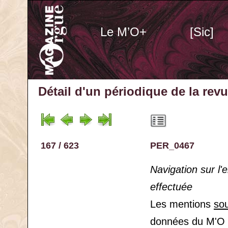
Le M’O+
[Sic]
Détail d'un périodique
de la rev
167 / 623
PER_0467
Navigation sur l
effectuée
Les mentions
so
données du M'O