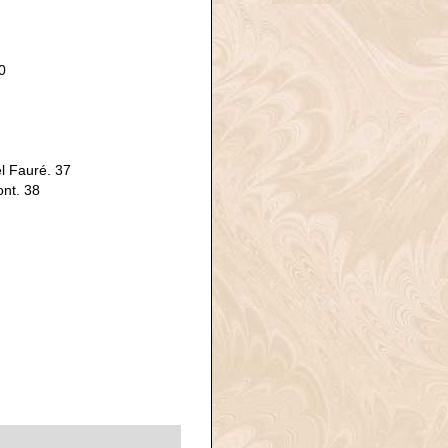
0
l Fauré. 37
nt. 38