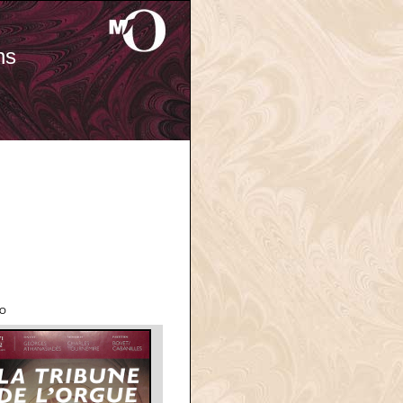
ns
'O