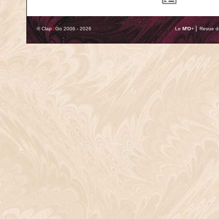
© Clap
&
Go 2006 - 2026
Le
M'O
+ ⎢ Revue de