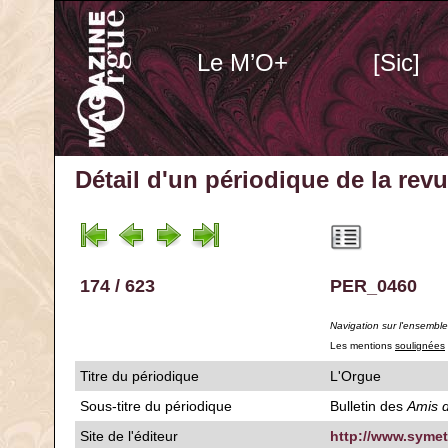
Le M’O+
[Sic]
Détail d'un périodique
de la rev
174 / 623
PER_0460
Navigation sur l'ensembl
Les mentions
soulignées
Titre du périodique
L'Orgue
Sous-titre du périodique
Bulletin des
Amis d
Site de l'éditeur
http://www.symetr