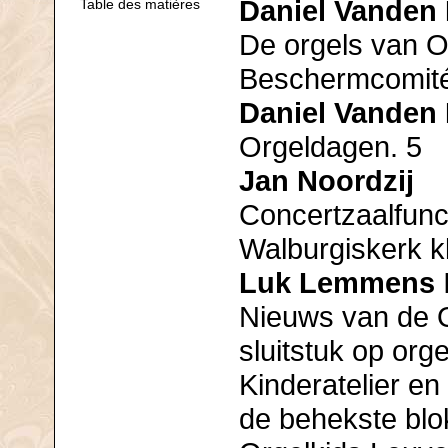
Daniel Vanden
Table des matières
De orgels van O
Beschermcomité
Daniel Vanden
Orgeldagen. 5
Jan Noordzij
Concertzaalfunc
Walburgiskerk k
Luk Lemmens
Nieuws van de O
sluitstuk op org
Kinderatelier e
de behekste blokf