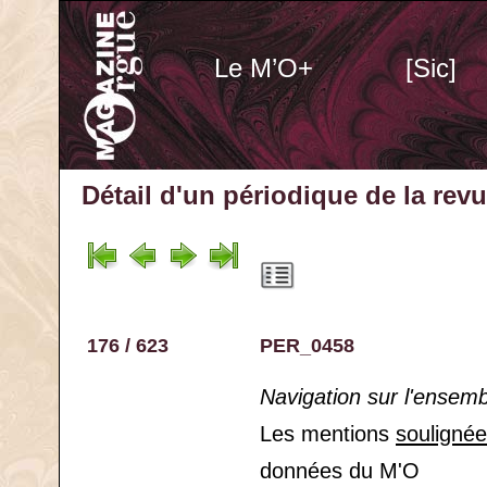
Le M’O+
[Sic]
Détail d'un périodique
de la rev
176 / 623
PER_0458
Navigation sur l'ensem
Les mentions
souligné
données du M'O