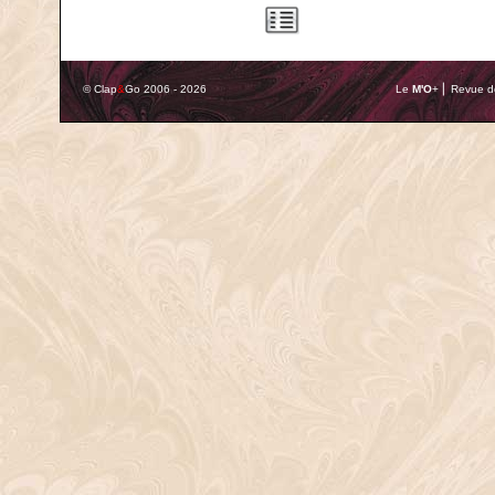
© Clap
&
Go 2006 - 2026
Le
M'O
+ ⎢ Revue de