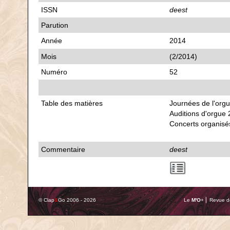
ISSN
deest
Parution
Année
2014
Mois
(2/2014)
Numéro
52
Table des matières
Journées de l'org
Auditions d'orgue 
Concerts organisés
Commentaire
deest
© Clap
&
Go 2006 - 2026
Le
M'O
+ ⎢ Revue de