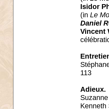
Isidor P
(in
Le Mo
Daniel R
Vincent 
célébrati
Entretie
Stéphane
113
Adieux.
Suzanne 
Kenneth S