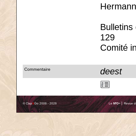
Hermann 
Bulletins
129
Comité in
deest
Commentaire
© Clap
&
Go 2006 - 2026
Le
M'O
+ ⎢ Revue de