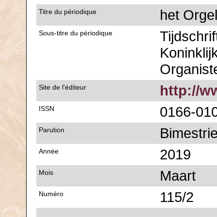
het Orge
Titre du périodique
Tijdschri
Sous-titre du périodique
Koninklij
Organist
http://w
Site de l'éditeur
0166-01
ISSN
Bimestrie
Parution
2019
Année
Maart
Mois
115/2
Numéro