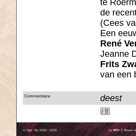
te Roerm
de recen
(Cees va
Een eeuw
René Ve
Jeanne D
Frits Zw
van een b
deest
Commentaire
© Clap
&
Go 2006 - 2026
Le
M'O
+ ⎢ Revue de