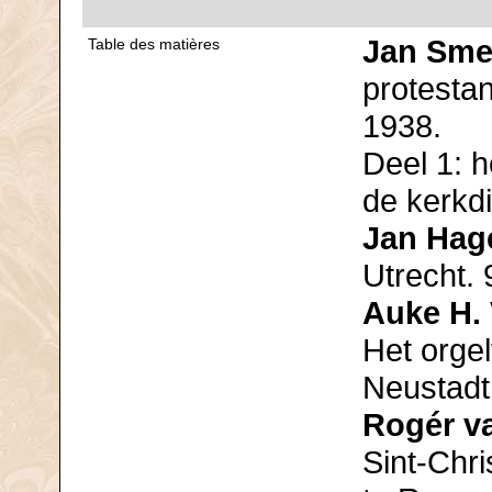
Jan Sme
Table des matières
protesta
1938.
Deel 1: h
de kerkdi
Jan Hag
Utrecht. 
Auke H.
Het orgel
Neustadt
Rogér va
Sint-Chri