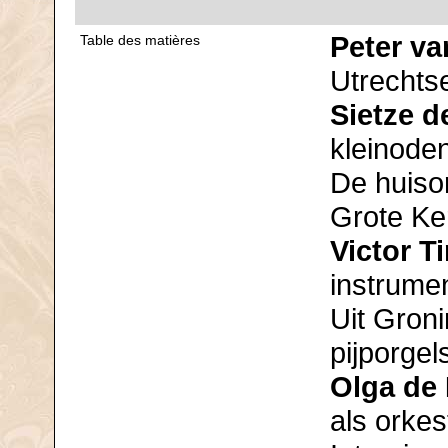
Peter va
Table des matières
Utrechts
Sietze d
kleinoden
De huiso
Grote Ke
Victor 
instrumen
Uit Gron
pijporgel
Olga de
als orkes