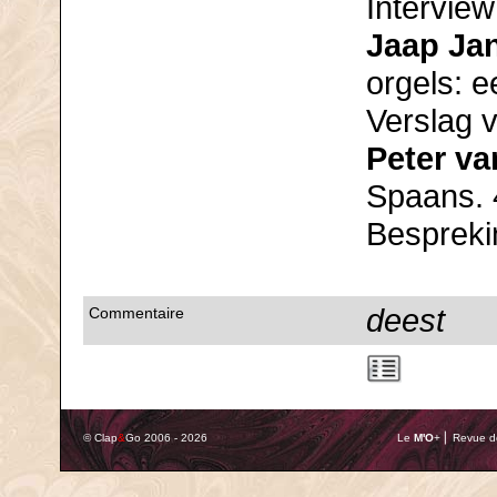
Interview
Jaap Ja
orgels: 
Verslag v
Peter va
Spaans. 
Bespreki
deest
Commentaire
© Clap
&
Go 2006 - 2026
Le
M'O
+ ⎢ Revue de