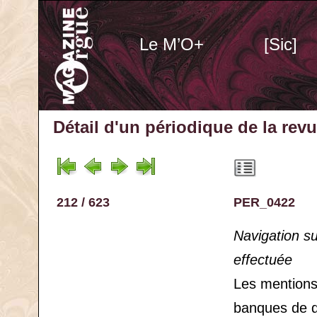
Le M’O+
[Sic]
Détail d'un périodique
de la rev
212 / 623
PER_0422
Navigation s
effectuée
Les mention
banques de 