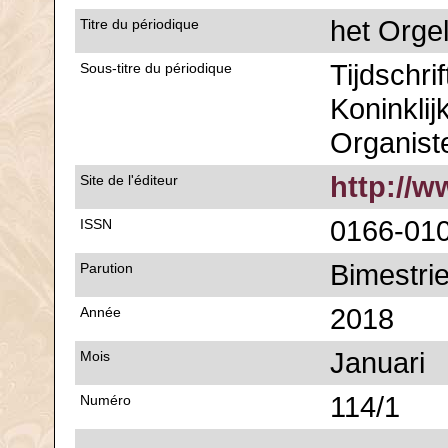
het Orge
Titre du périodique
Tijdschri
Sous-titre du périodique
Koninklij
Organist
http://w
Site de l'éditeur
0166-01
ISSN
Bimestrie
Parution
2018
Année
Januari
Mois
114/1
Numéro