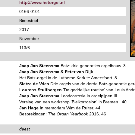
http://www.hetorgel.nl
0166-0101
Bimestriel
2017
November
113/6
Jaap Jan Steensma
Batz: drie generaties orgelbouw. 3
Jaap Jan Steensma & Peter van Dijk
Het Batz-orgel in de Lutherse Kerk te Amersfoort. 8
Sietze de Vries
Drie orgels van de derde Batz-generatie ger
Lourens Stuifbergen
'De goddelijke routine' van Louis And
Jaap Jan Steensma
Loodcorrosie in orgelpijpen III.
Verslag van een workshop 'Bleikorrosion' in Bremen . 40
Jan Hage
In memoriam Wim de Ruiter. 44
Besprekingen:
The Organ Yearbook
2016. 46
deest