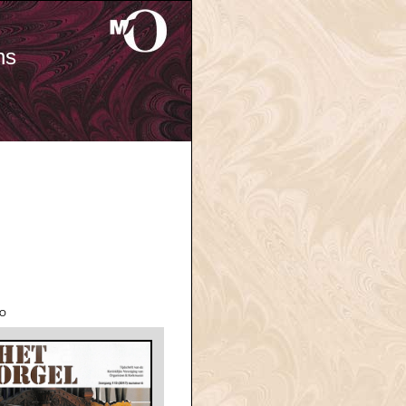
ns
'O