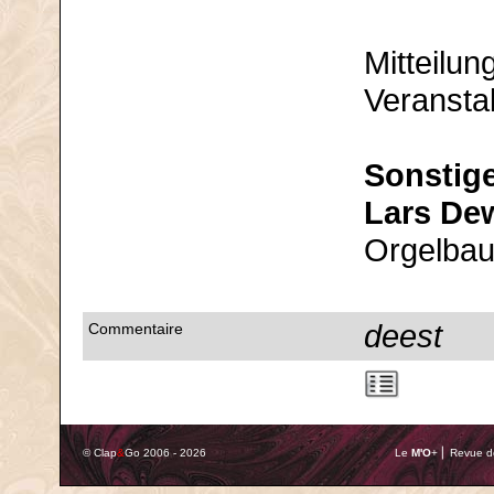
Mitteilun
Veransta
Sonstig
Lars Dew
Orgelbau
deest
Commentaire
© Clap
&
Go 2006 - 2026
Le
M'O
+ ⎢ Revue de