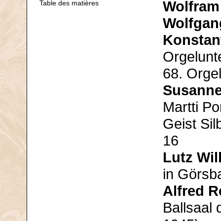
Wolfram
Table des matières
Wolfgan
Konstan
Orgelunt
68. Orge
Susanne
Martti Po
Geist Si
16
Lutz Wil
in Görsb
Alfred R
Ballsaal