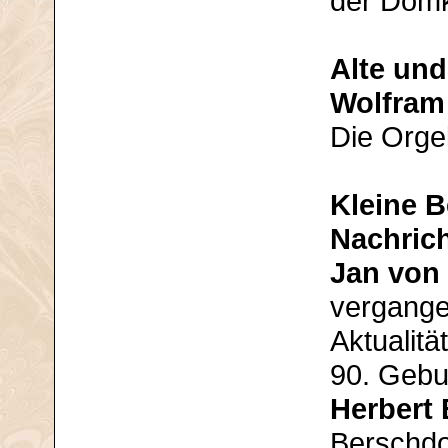
der Domk
Alte und
Wolfram
Die Orgel
Kleine B
Nachric
Jan von
vergange
Aktualit
90. Gebu
Herbert
Berschdo