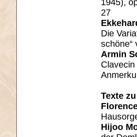
1945), o
27
Ekkehar
Die Varia
schöne“ 
Armin S
Clavecin
Anmerku
Texte z
Florenc
Hausorge
Hijoo M