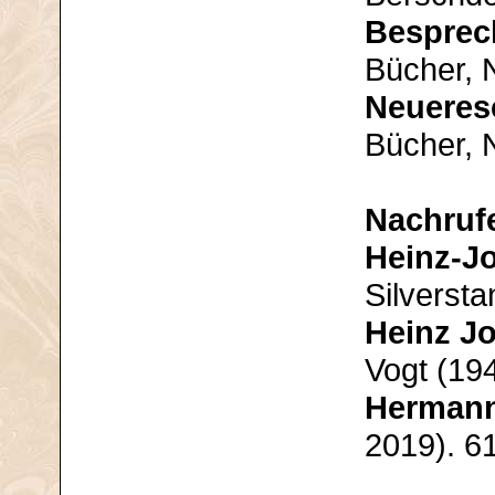
Bespre
Bücher, N
Neueres
Bücher, N
Nachruf
Heinz-J
Silversta
Heinz J
Vogt (19
Hermann
2019). 6