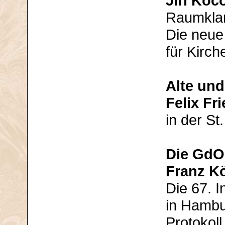
Jiří Koc
Raumkla
Die neue
für Kirch
Alte und
Felix Fr
in der St
Die GdO
Franz K
Die 67. 
in Hambu
Protokol