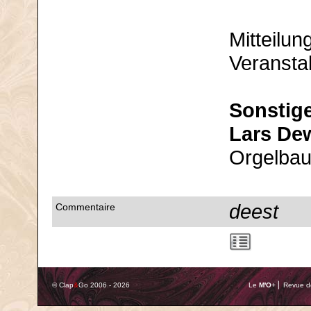
Mitteilun
Veransta
Sonstig
Lars Dew
Orgelbau
deest
Commentaire
© Clap
&
Go 2006 - 2026
Le
M'O
+ ⎢ Revue de