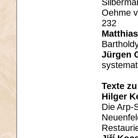
Silberma
Oehme vo
232
Matthia
Barthold
Jürgen 
systema
Texte z
Hilger K
Die Arp-
Neuenfel
Restauri