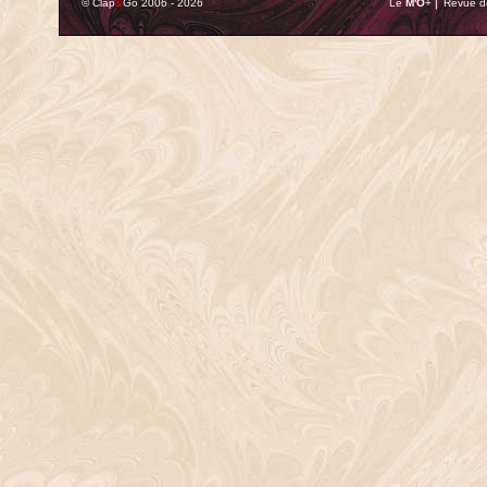
© Clap
&
Go 2006 - 2026
Le
M'O
+ ⎢ Revue de