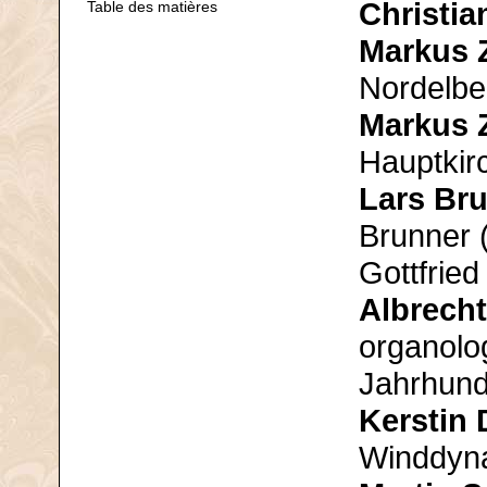
Christia
Table des matières
Markus
Nordelbe
Markus
Hauptkir
Lars Br
Brunner (
Gottfried
Albrech
organolo
Jahrhund
Kerstin
Winddyn