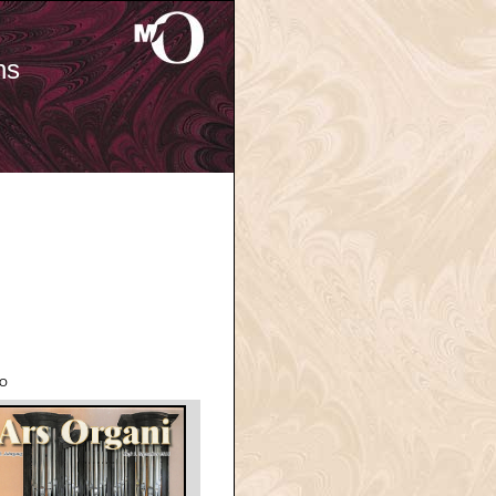
ns
'O