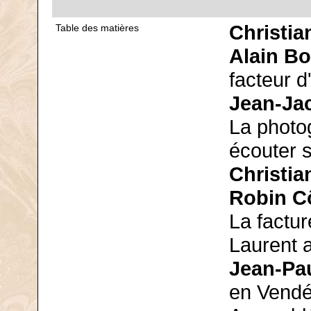
Christia
Table des matières
Alain Bo
facteur d
Jean-Ja
La photog
écouter s
Christia
Robin C
La factur
Laurent a
Jean-Pa
en Vendé