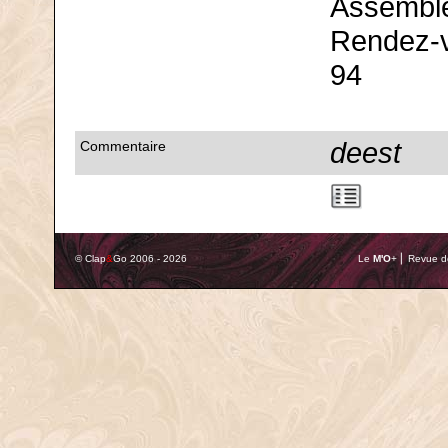
Assemblé
Rendez-v
94
deest
Commentaire
© Clap
&
Go 2006 - 2026
Le
M'O
+ ⎢ Revue de