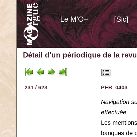
Le M’O+
[Sic]
Détail d'un périodique
de la rev
231 / 623
PER_0403
Navigation s
effectuée
Les mention
banques de 