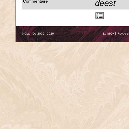
deest
Commentaire
© Clap
&
Go 2006 - 2026
Le
M'O
+ ⎢ Revue de