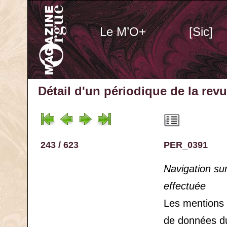
Le M’O+
[Sic]
Détail d'un périodique
de la rev
243 / 623
PER_0391
Navigation su
effectuée
Les mentions
de données d