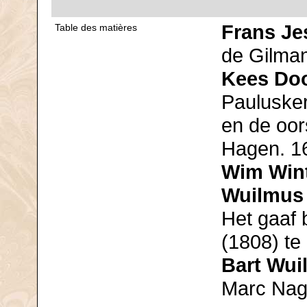
Frans J
Table des matières
de Gilman
Kees Do
Pauluske
en de oor
Hagen. 1
Wim Wint
Wuilmus
Het gaaf
(1808) te
Bart Wu
Marc Nag