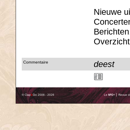
Nieuwe ui
Concerte
Berichten
Overzicht 
deest
Commentaire
© Clap
&
Go 2006 - 2026
Le
M'O
+ ⎢ Revue de