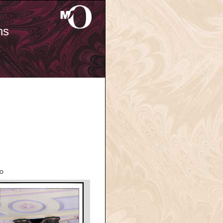
ns
'O