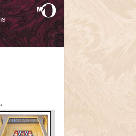
ns
'O