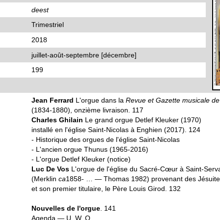
deest
Trimestriel
2018
juillet-août-septembre [décembre]
199
Jean Ferrard
L'orgue dans la
Revue et Gazette musicale de
(1834-1880), onzième livraison. 117
Charles Ghilain
Le grand orgue Detlef Kleuker (1970)
installé en l'église Saint-Nicolas à Enghien (2017). 124
- Historique des orgues de l'église Saint-Nicolas
- L'ancien orgue Thunus (1965-2016)
- L'orgue Detlef Kleuker (notice)
Luc De Vos
L'orgue de l'église du Sacré-Cœur à Saint-Serv
(Merklin
ca
1858- … — Thomas 1982) provenant des Jésuite
et son premier titulaire, le Père Louis Girod. 132
Nouvelles de l'orgue
. 141
Agenda — U. W. O.