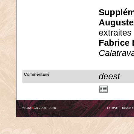
Supplém
Auguste
extraites
Fabrice
Calatrav
deest
Commentaire
© Clap
&
Go 2006 - 2026
Le
M'O
+ ⎢ Revue de