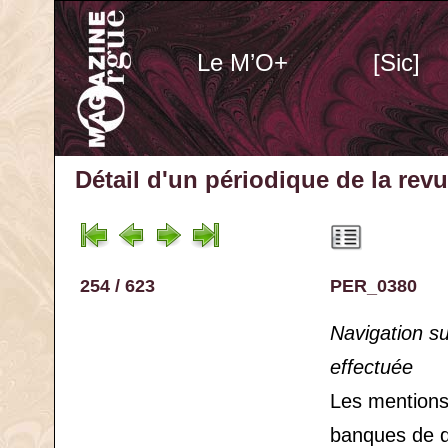
Le M’O+
[Sic]
Détail d'un périodique
de la rev
254 / 623
PER_0380
Navigation s
effectuée
Les mention
banques de 