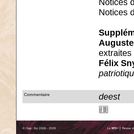
Notices 
Notices 
Supplém
Auguste
extraites
Félix Sn
patriotiq
deest
Commentaire
© Clap
&
Go 2006 - 2026
Le
M'O
+ ⎢ Revue de