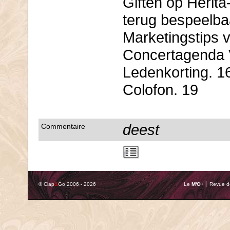
Giften op Herit
terug bespeelba
Marketingstips v
Concertagenda 
Ledenkorting. 1
Colofon. 19
deest
Commentaire
© Clap
&
Go 2006 - 2026
Le
M'O
+ ⎢ Revue de