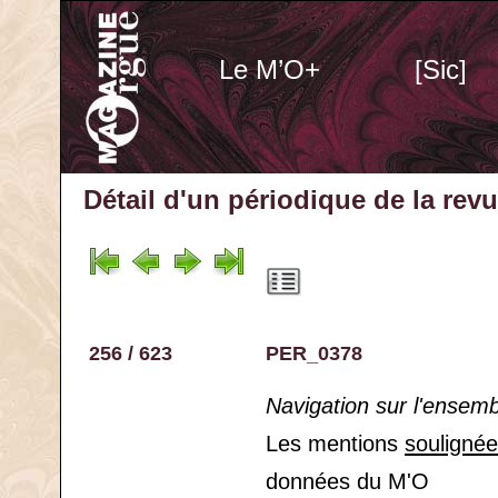
Le M’O+
[Sic]
Détail d'un périodique
de la rev
256 / 623
PER_0378
Navigation sur l'ensem
Les mentions
souligné
données du M'O