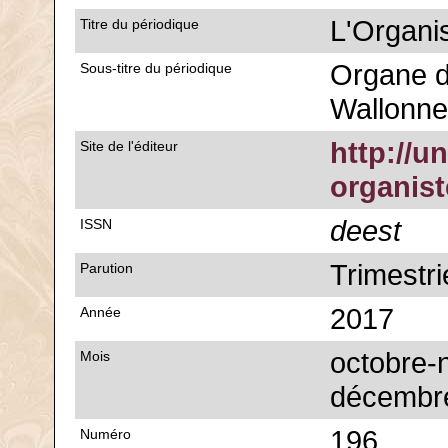
L'Organi
Titre du périodique
Organe d
Sous-titre du périodique
Wallonne
http://u
Site de l'éditeur
organis
deest
ISSN
Trimestri
Parution
2017
Année
octobre-
Mois
décembre
196
Numéro