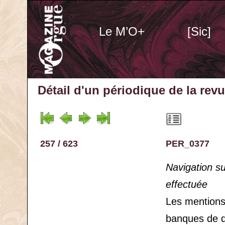
Le M’O+
[Sic]
Détail d'un périodique
de la rev
257 / 623
PER_0377
Navigation s
effectuée
Les mention
banques de 