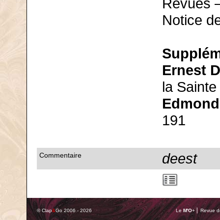
Revues —
Notice d
Supplém
Ernest 
la Sainte
Edmond
191
deest
Commentaire
© Clap
&
Go 2006 - 2026
Le
M'O
+ ⎢ Revue de