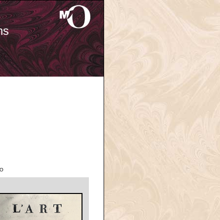
ns
'O