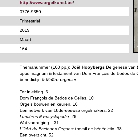
http://www.orgelkunst.be/
0776-9350
Trimestriel
2019
Maart
164
Themanummer (100 pp.):
Joël Hooybergs
De genese van
L
opus magnum & testament van Dom François de Bedos de Ce
benedictijn &
Maître-organier
Ter inleiding. 6
Dom François de Bedos de Celles. 10
Orgels bouwen en keuren. 16
Een netwerk van 18de-eeuwse orgelmakers. 22
Lumières & Encyclopédie
. 28
Wat voorafging... 31
L'?Art du Facteur d'Orgues:
travail de bénédictin. 38
Een overzicht. 52