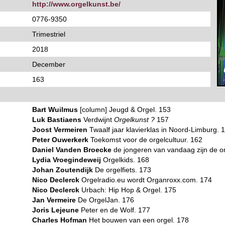
http://www.orgelkunst.be/
0776-9350
Trimestriel
2018
December
163
Bart Wuilmus
[column] Jeugd & Orgel. 153
Luk Bastiaens
Verdwijnt
Orgelkunst ?
157
Joost Vermeiren
Twaalf jaar klavierklas in Noord-Limburg. 
Peter Ouwerkerk
Toekomst voor de orgelcultuur. 162
Daniel Vanden Broecke
de jongeren van vandaag zijn de o
Lydia Vroegindeweij
Orgelkids. 168
Johan Zoutendijk
De orgelfiets. 173
Nico Declerck
Orgelradio.eu wordt Organroxx.com. 174
Nico Declerck
Urbach: Hip Hop & Orgel. 175
Jan Vermeire
De OrgelJan. 176
Joris Lejeune
Peter en de Wolf. 177
Charles Hofman
Het bouwen van een orgel. 178