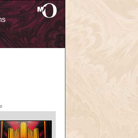
ns
'O