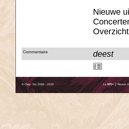
Nieuwe ui
Concerte
Overzicht 
deest
Commentaire
© Clap
&
Go 2006 - 2026
Le
M'O
+ ⎢ Revue de