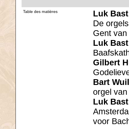
Luk Bast
Table des matières
De orgels
Gent van 
Luk Bast
Baafskath
Gilbert 
Godeliev
Bart Wui
orgel van 
Luk Bast
Amsterdam
voor Bac