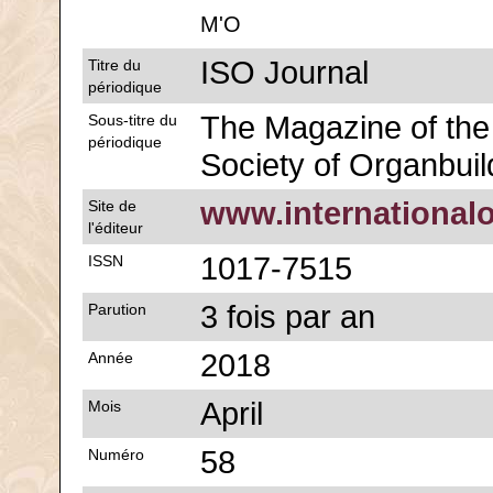
M'O
ISO Journal
Titre du
périodique
The Magazine of the 
Sous-titre du
périodique
Society of Organbuil
www.international
Site de
l'éditeur
1017-7515
ISSN
3 fois par an
Parution
2018
Année
April
Mois
58
Numéro