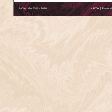
© Clap
&
Go 2006 - 2026
Le
M'O
+ ⎢ Revue de