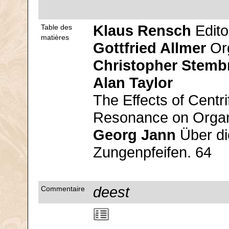
Klaus Rensch
Editor
Table des
matières
Gottfried Allmer
Org
Christopher Stemb
Alan Taylor
The Effects of Centr
Resonance on Organ 
Georg Jann
Über di
Zungenpfeifen. 64
deest
Commentaire