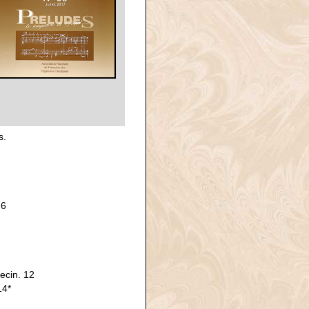
s.
 6
ecin. 12
14*