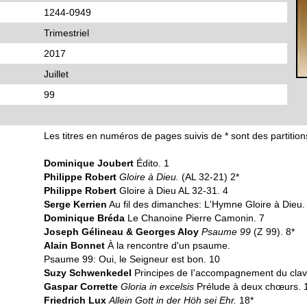
1244-0949
Trimestriel
2017
Juillet
99
Les titres en numéros de pages suivis de * sont des partition
Dominique Joubert
Édito. 1
Philippe Robert
Gloire à Dieu.
(AL 32-21) 2*
Philippe Robert
Gloire à Dieu AL 32-31. 4
Serge Kerrien
Au fil des dimanches: L'Hymne Gloire à Dieu.
Dominique Bréda
Le Chanoine Pierre Camonin. 7
Joseph Gélineau & Georges Aloy
Psaume 99
(Z 99). 8*
Alain Bonnet
À la rencontre d'un psaume.
Psaume 99: Oui, le Seigneur est bon. 10
Suzy Schwenkedel
Principes de I'accompagnement du clav
Gaspar Corrette
Gloria in excelsis
Prélude à deux chœurs. 
Friedrich Lux
Allein Gott in der Höh sei Ehr.
18*