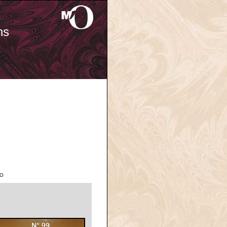
ns
'O