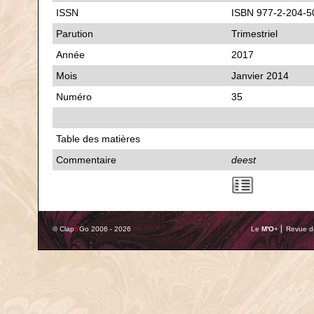
ISSN
ISBN 977-2-204-5
Parution
Trimestriel
Année
2017
Mois
Janvier 2014
Numéro
35
Table des matières
Commentaire
deest
© Clap
&
Go 2006 - 2026
Le
M'O
+ ⎢ Revue de