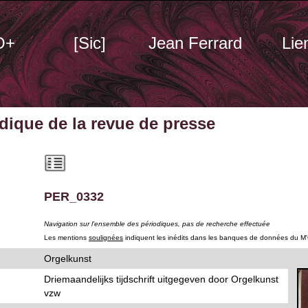
O+
[Sic]
Jean Ferrard
Lie
odique
de la revue de presse
PER_0332
Navigation sur l'ensemble des périodiques, pas de recherche effectuée
Les mentions
soulignées
indiquent les inédits dans les banques de données du M
Orgelkunst
Driemaandelijks tijdschrift uitgegeven door Orgelkunst
vzw