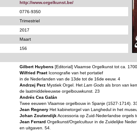
http://www.orgelkunst.be/
0776-9350
Trimestriel
2017
Maart
156
Gilbert Huybens
[Editorial] Vlaamse Orgelkunst tot ca. 1700
Wilfried Praet
Iconografie van het portatief
in de Nederlanden van de 13de tot de 16de eeuw. 4
Andrzej Perz
Mystiek Orgel. Het
Lam Gods
als bron van ken
de laatmiddeleeuwse orgelbouwkunst. 23
Andrés Cea Galán
Twee eeuwen Vlaamse orgelbouw in Spanje (1527-1714). 3
Jean Regnery
Het kabinetorgel van Langhedul in het muse
Johan Zoutendijk
Accessoria op Zuid-Nederlandse orgels t
Jean Ferrard
Orgelkunst/Orgelcultuur in de Zuidelijke Nede
en uitgaven. 54.