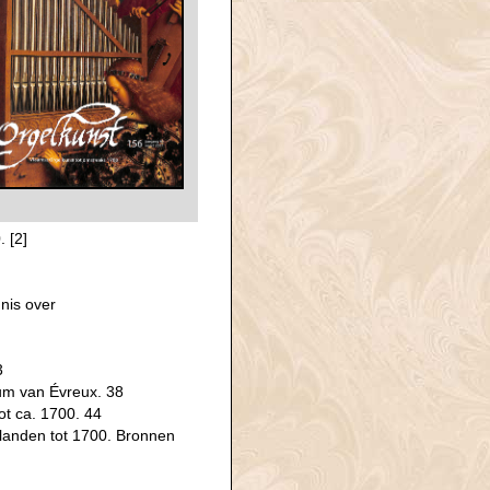
. [2]
nis over
3
um van Évreux. 38
ot ca. 1700. 44
rlanden tot 1700. Bronnen