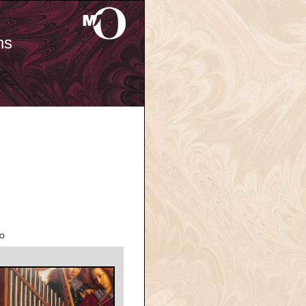
ns
'O