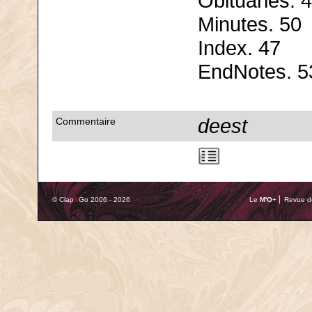
Obituaries. 
Minutes. 50
Index. 47
EndNotes. 5
deest
Commentaire
© Clap
&
Go 2006 - 2026
Le
M'O
+ ⎢ Revue de