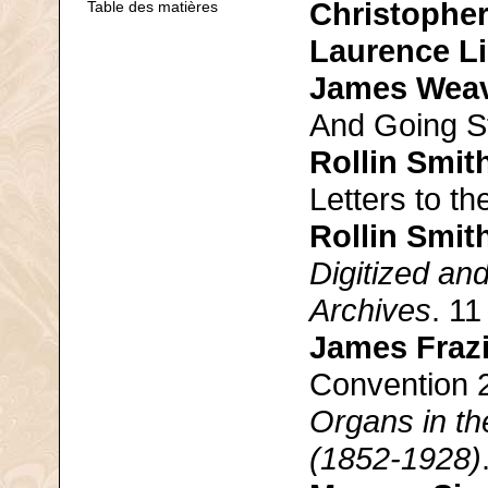
Christophe
Table des matières
Laurence Li
James Wea
And Going S
Rollin Smit
Letters to th
Rollin Smit
Digitized an
Archives
. 11
James Frazi
Convention 
Organs in th
(1852-1928)