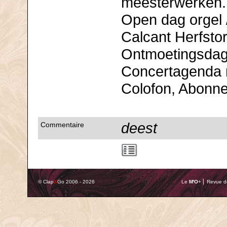
meesterwerken.
Open dag orgel /
Calcant Herfsto
Ontmoetingsdag
Concertagenda 
Colofon, Abonn
deest
Commentaire
© Clap
&
Go 2006 - 2026
Le
M'O
+ ⎢ Revue de