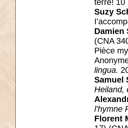
terre! 10
Suzy Sc
I'accomp
Damien 
(CNA 340
Pièce my
Anonyme,
lingua.
20
Samuel 
Heiland, 
Alexand
l'hymne 
Florent