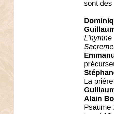
sont des 
Dominiq
Guillaum
L'hymne d
Sacremen
Emmanue
précurseu
Stéphane
La prière
Guillau
Alain B
Psaume 14