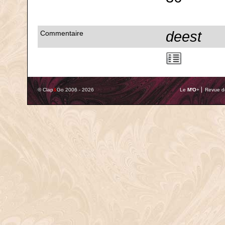
deest
Commentaire
© Clap
&
Go 2006 - 2026
Le
M'O
+ ⎢ Revue de