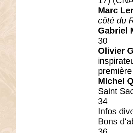
17) (CNA
Marc Le
côté du R
Gabriel 
30
Olivier 
inspirate
première 
Michel 
Saint Sa
34
Infos div
Bons d'a
36