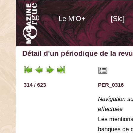
Le M’O+
[Sic]
Détail d'un périodique
de la rev
314 / 623
PER_0316
Navigation s
effectuée
Les mention
banques de 