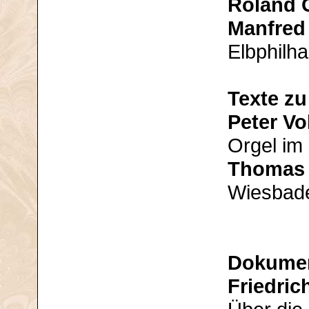
Roland 
Manfred
Elbphilh
Texte z
Peter Vo
Orgel im
Thomas 
Wiesbad
Dokume
Friedric