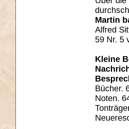
Über die
durchsch
Martin b
Alfred Si
59 Nr. 5
Kleine B
Nachric
Bespre
Bücher. 
Noten. 6
Tonträger
Neueresc