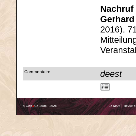
Nachruf
Gerhard
2016). 7
Mitteilun
Veransta
deest
Commentaire
© Clap
&
Go 2006 - 2026
Le
M'O
+ ⎢ Revue de