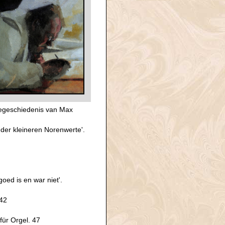
iegeschiedenis van Max
 der kleineren Norenwerte'.
oed is en war niet'.
 42
für Orgel. 47