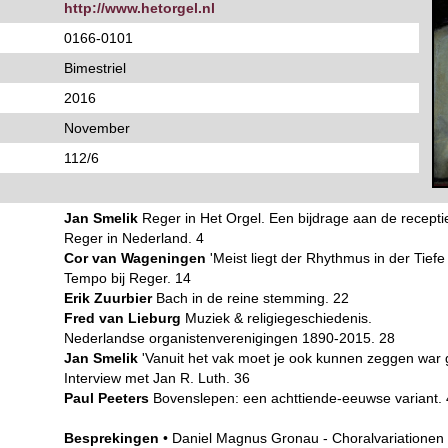
http://www.hetorgel.nl
0166-0101
Bimestriel
2016
November
112/6
Jan Smelik
Reger in Het Orgel. Een bijdrage aan de recept
Reger in Nederland. 4
Cor van Wageningen
'Meist liegt der Rhythmus in der Tiefe
Tempo bij Reger. 14
Erik Zuurbier
Bach in de reine stemming. 22
Fred van Lieburg
Muziek & religiegeschiedenis.
Nederlandse organistenverenigingen 1890-2015. 28
Jan Smelik
'Vanuit het vak moet je ook kunnen zeggen war g
Interview met Jan R. Luth. 36
Paul Peeters
Bovenslepen: een achttiende-eeuwse variant.
Besprekingen
• Daniel Magnus Gronau - Choralvariationen 