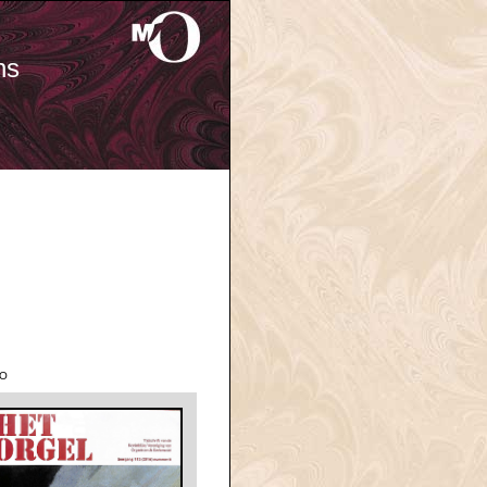
ns
'O