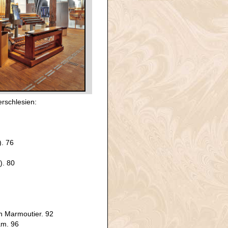
rschlesien:
). 76
). 80
 Marmoutier. 92
am. 96