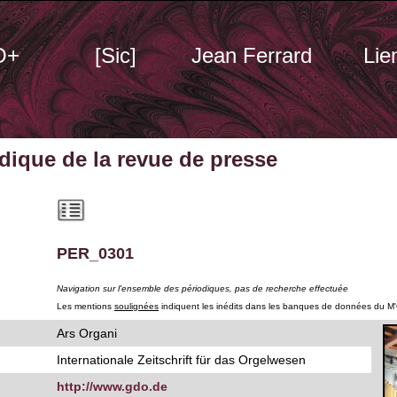
O+
[Sic]
Jean Ferrard
Lie
odique
de la revue de presse
PER_0301
Navigation sur l'ensemble des périodiques, pas de recherche effectuée
Les mentions
soulignées
indiquent les inédits dans les banques de données du M
Ars Organi
Internationale Zeitschrift für das Orgelwesen
http://www.gdo.de