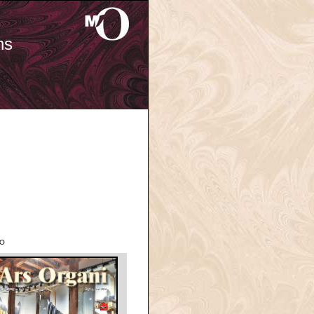
ns
'O