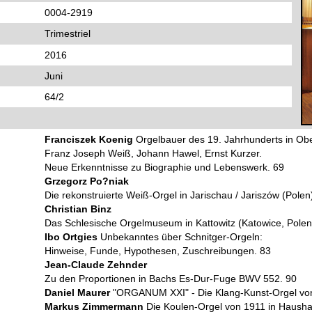
0004-2919
Trimestriel
2016
Juni
64/2
Franciszek Koenig
Orgelbauer des 19. Jahrhunderts in Obe
Franz Joseph Weiß, Johann Hawel, Ernst Kurzer.
Neue Erkenntnisse zu Biographie und Lebenswerk. 69
Grzegorz Po?niak
Die rekonstruierte Weiß-Orgel in Jarischau / Jariszów (Polen
Christian Binz
Das Schlesische Orgelmuseum in Kattowitz (Katowice, Polen
Ibo Ortgies
Unbekanntes über Schnitger-Orgeln:
Hinweise, Funde, Hypothesen, Zuschreibungen. 83
Jean-Claude Zehnder
Zu den Proportionen in Bachs Es-Dur-Fuge BWV 552. 90
Daniel Maurer
"ORGANUM XXI" - Die Klang-Kunst-Orgel von
Markus Zimmermann
Die Koulen-Orgel von 1911 in Haush