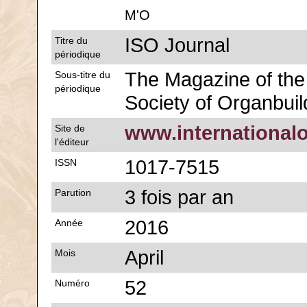
M'O
ISO Journal
Titre du
périodique
The Magazine of the 
Sous-titre du
périodique
Society of Organbuil
www.international
Site de
l'éditeur
1017-7515
ISSN
3 fois par an
Parution
2016
Année
April
Mois
52
Numéro