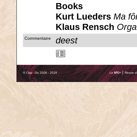
Books
Kurt Lueders
Ma fô
Klaus Rensch
Orga
deest
Commentaire
© Clap
&
Go 2006 - 2026
Le
M'O
+ ⎢ Revue de