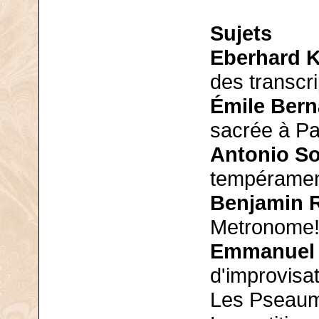
Sujets
Eberhard K
des transcr
Émile Bern
sacrée à Par
Antonio So
tempérament
Benjamin R
Metronome!
Emmanuel L
d'improvisat
Les Pseaum