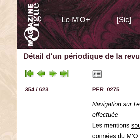
Le M’O+
[Sic]
Détail d'un périodique
de la rev
354 / 623
PER_0275
Navigation sur l
effectuée
Les mentions
so
données du M'O