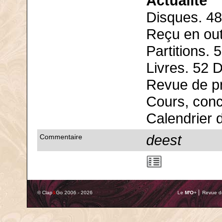
Actualité
Disques. 48
Reçu en out
Partitions. 
Livres. 52 D
Revue de p
Cours, conc
Calendrier 
deest
Commentaire
© Clap
&
Go 2006 - 2026
Le
M'O
+ ⎢ Revue de