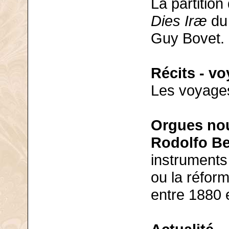
La partition
Dies Iræ
d
Guy Bovet.
Récits - v
Les voyages
Orgues nou
Rodolfo Bel
instruments
ou la réform
entre 1880 